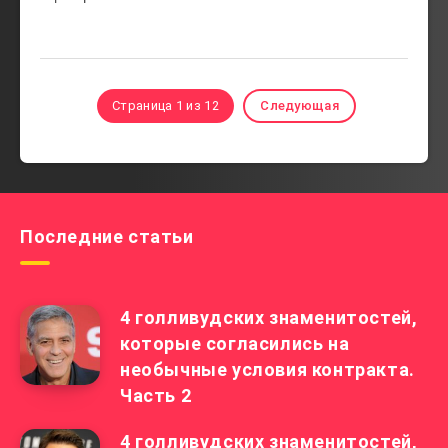
Страница 1 из 12
Следующая
Последние статьи
4 голливудских знаменитостей,
которые согласились на
необычные условия контракта.
Часть 2
4 голливудских знаменитостей,