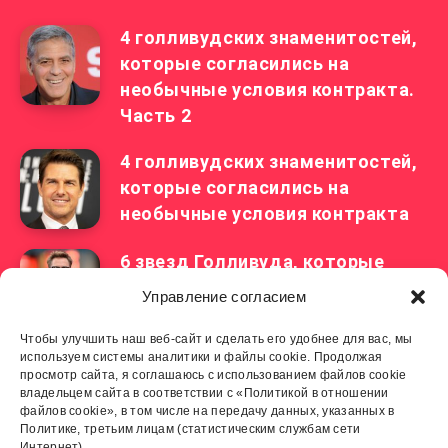
4 голливудских знаменитостей,
которые согласились на
необычные условия контракта.
Часть 2
4 голливудских знаменитостей,
которые согласились на
необычные условия контракта
6 звезд Голливуда, которые
лишились работы прямо во
Управление согласием
время съемок фильма
Чтобы улучшить наш веб-сайт и сделать его удобнее для вас, мы
используем системы аналитики и файлы cookie. Продолжая
Советы от Ренаты Литвиновой,
просмотр сайта, я соглашаюсь с использованием файлов cookie
которые помогут женщинам
владельцем сайта в соответствии с «Политикой в отношении
стать счастливыми
файлов cookie», в том числе на передачу данных, указанных в
Политике, третьим лицам (статистическим службам сети
Интернет).