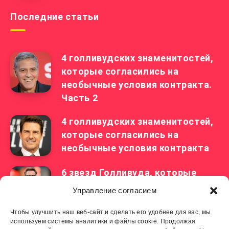
Последние статьи
4 голливудских знаменитостей,
которые согласились на
необычные условия контракта.
Часть 2
4 голливудских знаменитостей,
которые согласились на
необычные условия контракта
6 звезд Голливуда, которые
лишились работы прямо во
Управление согласием
время съемок фильма
Чтобы улучшить наш веб-сайт и сделать его удобнее для вас, мы
используем системы аналитики и файлы cookie. Продолжая
Советы от Ренаты Литвиновой,