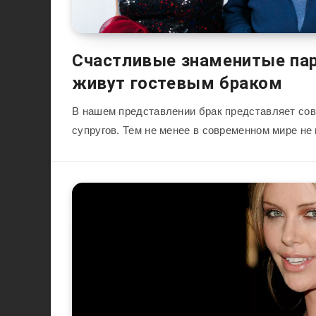
Счастливые знаменитые па
живут гостевым браком
В нашем представлении брак представляет со
супругов. Тем не менее в современном мире н