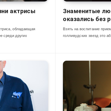
ни актрисы
Знаменитые люд
оказались без 
ктриса, обладающая
Взять на воспитание прие
е среди других
голливудских звезд это а