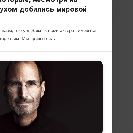
лухом добились мировой
еваем, что у любимых нами актеров имеются
здоровьем. Мы привыкли…