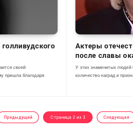
 голливудского
Актеры отечест
после славы ок
ается своей
У этих знаменитых людей 
му пришла благодаря
количество наград и призн
Страница 2 из 3
Предыдущий
Следующая