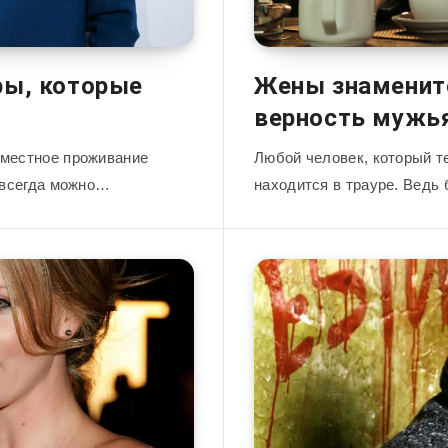
ры, которые
Жены знаменито
верность мужья
вместное проживание
Любой человек, который т
е всегда можно…
находится в трауре. Ведь