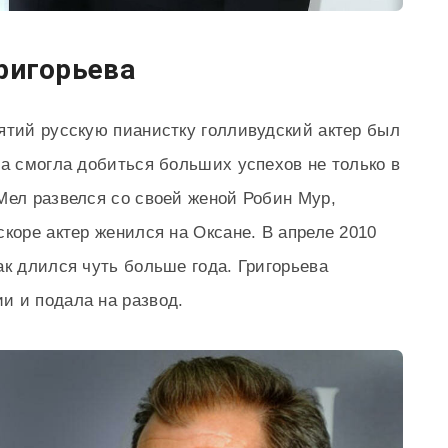
ригорьева
ятий русскую пианистку голливудский актер был
на смогла добиться больших успехов не только в
Мел развелся со своей женой Робин Мур,
коре актер женился на Оксане. В апреле 2010
ак длился чуть больше года. Григорьева
и и подала на развод.