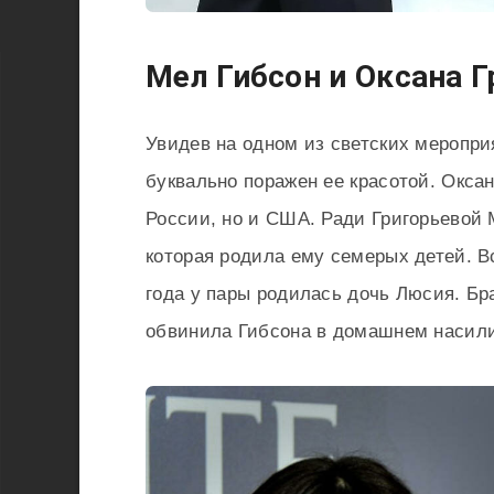
Мел Гибсон и Оксана Г
Увидев на одном из светских меропри
буквально поражен ее красотой. Окса
России, но и США. Ради Григорьевой 
которая родила ему семерых детей. Вс
года у пары родилась дочь Люсия. Бр
обвинила Гибсона в домашнем насили